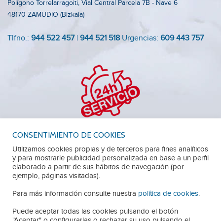
Polígono Torrelarragoiti, Vial Central Parcela 7B - Nave 6
48170 ZAMUDIO (Bizkaia)
Tlfno.:
944 522 457
|
944 521 518
Urgencias:
609 443 757
CONSENTIMIENTO DE COOKIES
Utilizamos cookies propias y de terceros para fines analíticos
y para mostrarle publicidad personalizada en base a un perfil
elaborado a partir de sus hábitos de navegación (por
TRABAJA CON NOSOTROS
AVISO LEGAL
ejemplo, páginas visitadas).
Para más información consulte nuestra
política de cookies
.
POLÍTICA DE PRIVACIDAD
POLÍTICA DE COOKIES
Puede aceptar todas las cookies pulsando el botón
"Aceptar" o configurarlas o rechazar su uso pulsando el