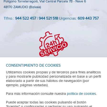
Polígono Torrelarragoiti, Vial Central Parcela 7B - Nave 6
48170 ZAMUDIO (Bizkaia)
Tlfno.:
944 522 457
|
944 521 518
Urgencias:
609 443 757
CONSENTIMIENTO DE COOKIES
Utilizamos cookies propias y de terceros para fines analíticos
y para mostrarle publicidad personalizada en base a un perfil
elaborado a partir de sus hábitos de navegación (por
TRABAJA CON NOSOTROS
AVISO LEGAL
ejemplo, páginas visitadas).
Para más información consulte nuestra
política de cookies
.
POLÍTICA DE PRIVACIDAD
POLÍTICA DE COOKIES
Puede aceptar todas las cookies pulsando el botón
"Aceptar" o configurarlas o rechazar su uso pulsando el