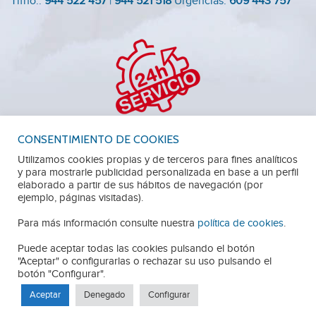
Tlfno.:
944 522 457
|
944 521 518
Urgencias:
609 443 757
CONSENTIMIENTO DE COOKIES
Utilizamos cookies propias y de terceros para fines analíticos
y para mostrarle publicidad personalizada en base a un perfil
elaborado a partir de sus hábitos de navegación (por
TRABAJA CON NOSOTROS
AVISO LEGAL
ejemplo, páginas visitadas).
Para más información consulte nuestra
política de cookies
.
POLÍTICA DE PRIVACIDAD
POLÍTICA DE COOKIES
Puede aceptar todas las cookies pulsando el botón
"Aceptar" o configurarlas o rechazar su uso pulsando el
botón "Configurar".
Aceptar
Denegado
Configurar