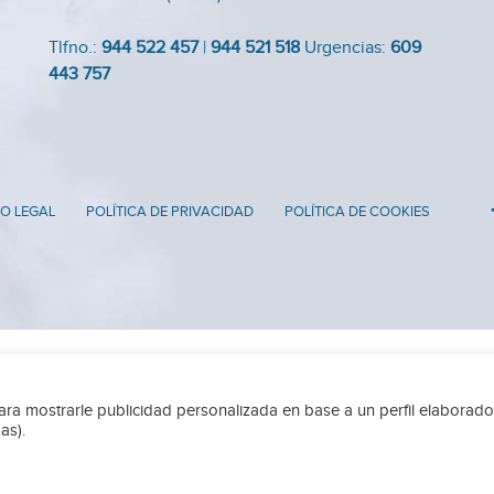
Tlfno.:
944 522 457
|
944 521 518
Urgencias:
609
443 757
O LEGAL
POLÍTICA DE PRIVACIDAD
POLÍTICA DE COOKIES
para mostrarle publicidad personalizada en base a un perfil elaborado
as).