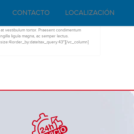
CONTACTO
LOCALIZACIÓN
at vestibulum tortor. Praesent condimentum
ingilla ligula magna, ac semper lectus.
size:4|order_by:date|tax_query:43"][/vc_column]