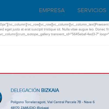
EMPRESA
SERVICIOS
px"][/vc_column][/vc_row][vc_row][vc_column][vc_column_text]Praesent 
eget justo at erat suscipit tristique sit. Nulla vitae augue leo. Donec fr
[vc_column][crum_isotope_gallery transient_id="5645ebaf-4ed3-7" loop="
DELEGACIÓN
BIZKAIA
Polígono Torrelarragoiti, Vial Central Parcela 7B - Nave 6
48170 ZAMUDIO (Bizkaia)